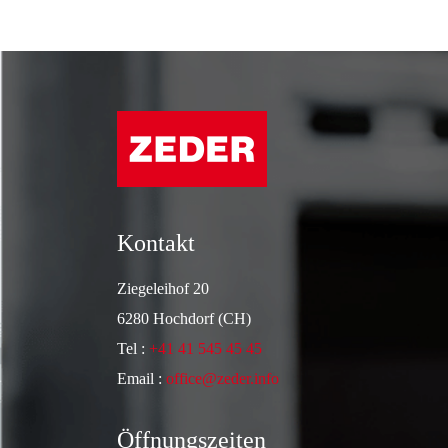
Kontakt
Ziegeleihof 20
6280 Hochdorf (CH)
Tel :
+41 41 545 45 45
Email :
office@zeder.info
Öffnungszeiten